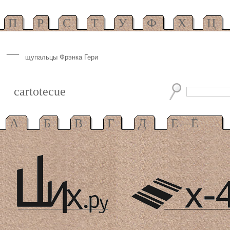
П
Р
С
Т
У
Ф
Х
Ц
—
щупальцы Фрэнка Гери
cartotecue
А
Б
В
Г
Д
Е—Ё