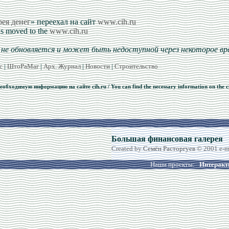
рея денег
» переехал на сайт
www.cih.ru
as moved to the
www.cih.ru
я не обновляется и может быть недоступной через некоторое вр
с
|
ШтоРаМаг
|
Арх. Журнал
|
Новости
|
Строительство
обходимую информацию на сайте cih.ru / You can find the necessary information on the ci
Большая финансовая галерея
Created by
Семён Расторгуев
© 2001 e
-m
Наши проекты:
Интеракт