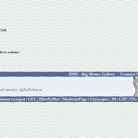
емя
h.ru website:
BMG - Big Money Gallery
!!counter!!
ail автора:
ig2k@chat.ru
ивная галерея
|
GFC
|
ШтоРаМаг
|
ModernoPage
|
Cityscapes
|
3D
|
САР
|
YIG