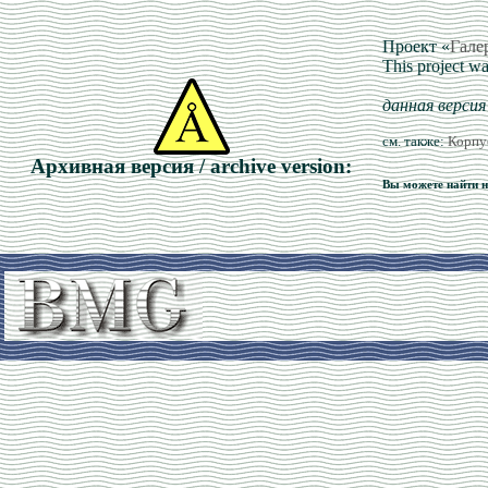
Проект «
Гале
This project w
данная верси
см. также:
Корпу
Архивная версия / archive version:
Вы можете найти не