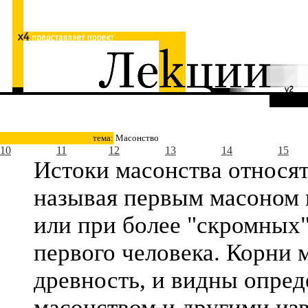
тема:
Масонство
10
11
12
13
14
15
Истоки масонства относят,
называя первым масоном и
или при более "скромных"
первого человека. Корни 
древность, и видны опре
масонством и другими из