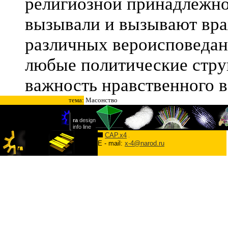
религиозной принадлежнос
вызывали и вызывают вра
различных вероисповеда
любые политические струк
важность нравственного 
тема:
Масонство
CAP.x4
E - mail:
x-4@narod.ru