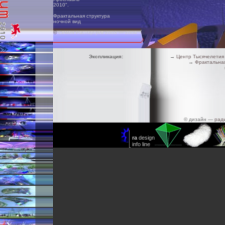
2010".
Фрактальная структура
ночной вид
©
Семён Расторгуев 2003 — 2004
Экспликация:
→
Центр Тысячелетия
→
Фрактальная
© дизайн —
рад