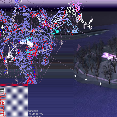
диплом:
"Миллениум
Ярославль