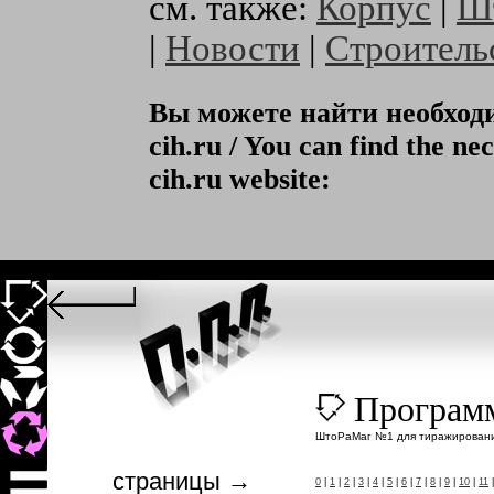
см. также:
Корпус
|
Ш
|
Новости
|
Строитель
Вы можете найти необхо
cih.ru / You can find the ne
cih.ru website:
Программ
ШтоРаМаг №1 для тиражировани
страницы →
0
|
1
|
2
|
3
|
4
|
5
|
6
|
7
|
8
|
9
|
10
|
11