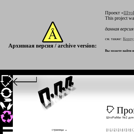
Проект «
Што
This project w
данная верси
см. также:
Корпу
Архивная версия / archive version:
Вы можете найти не
Прог
ШтоРаМаг №2 для 
страницы →
0
|
1
|
2
|
3
|
4
|
5
|
6
|