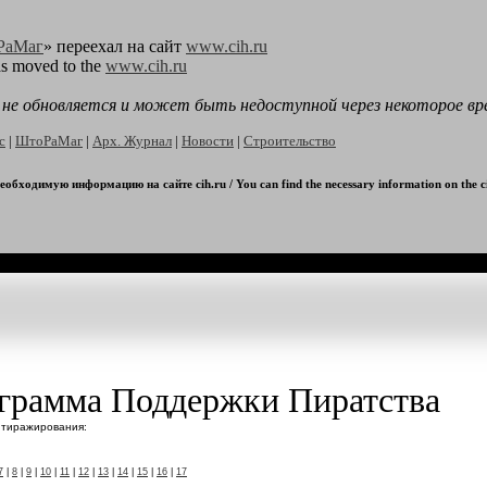
РаМаг
» переехал на сайт
www.cih.ru
as moved to the
www.cih.ru
я не обновляется и может быть недоступной через некоторое вр
с
|
ШтоРаМаг
|
Арх. Журнал
|
Новости
|
Строительство
обходимую информацию на сайте cih.ru / You can find the necessary information on the ci
рамма Поддержки Пиратства
тиражирования:
7
|
8
|
9
|
10
|
11
|
12
|
13
|
14
|
15
|
16
|
17