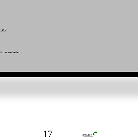
емя
h.ru website:
17
дальше