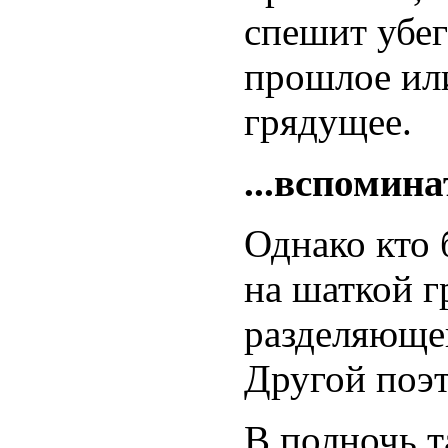
спешит убег
прошлое или
грядущее.
...вспомина
Однако кто 
на шаткой г
разделяюще
Другой поэт
В полночь 