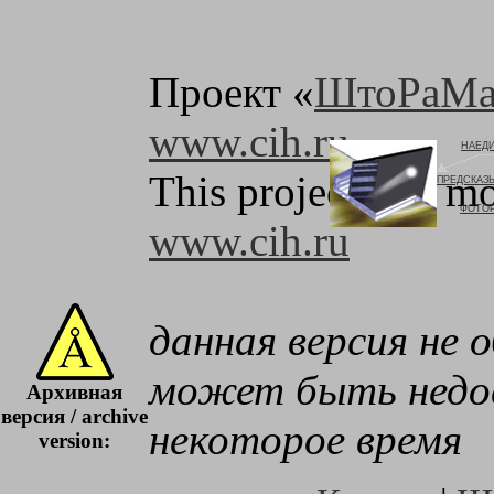
Проект «
ШтоРаМа
www.cih.ru
НАЕД
This project was mo
ПРЕДСКАЗ
ФОТОР
www.cih.ru
данная версия не 
может быть недос
Архивная
версия / archive
некоторое время
version: