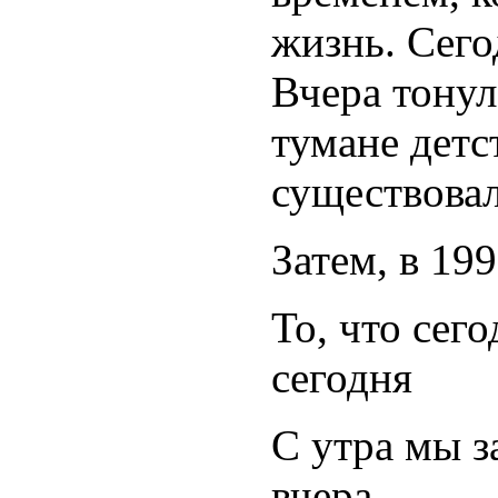
жизнь. Сего
Вчера тонул
тумане детст
существовал
Затем, в 199
То, что сег
сегодня
С утра мы з
вчера.