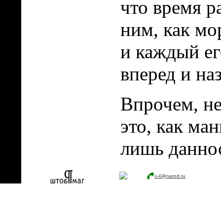
что время р
ним, как мо
и каждый ег
вперед и наз
Впрочем, н
это, как ман
лишь данно
x-4@narod.ru