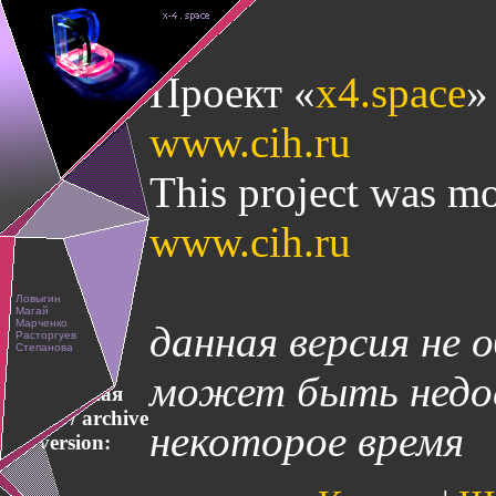
Проект «
x4.space
»
www.cih.ru
This project was mo
www.cih.ru
данная версия не 
может быть недос
Архивная
версия / archive
некоторое время
version: