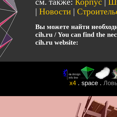
см. также:
Корпус
|
Ш
|
Новости
|
Строитель
Вы можете найти необхо
cih.ru / You can find the ne
cih.ru website:
x4
. space .
Лов