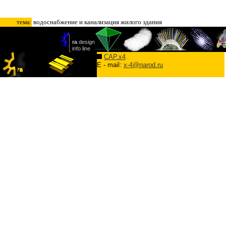
тема:
водоснабжение и канализация жилого здания
CAP.x4
E - mail:
x-4@narod.ru