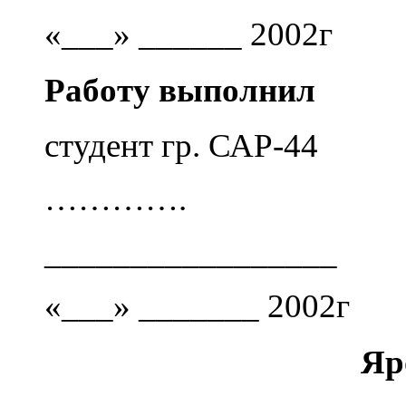
«___» ______ 2002г
Работу выполнил
студент гр. САР-44
………….
_________________
«___» _______ 2002г
Яр