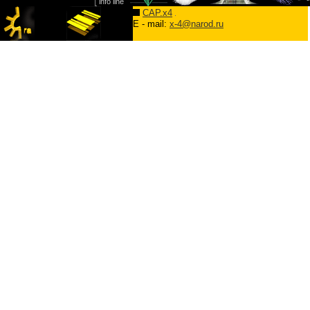
CAP.x4
E - mail:
x-4@narod.ru