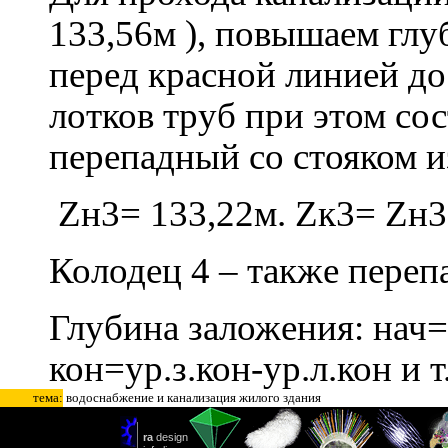
133,56м ), повышаем глу
перед красной линией до 
лотков труб при этом сос
перепадный со стояком 
Z
н3= 133,22м.
Z
к3=
Z
н3
Колодец 4 – также переп
Глубина заложения: нач=
кон=ур.з.кон-ур.л.кон и т
тема:
водоснабжение и канализация жилого здания