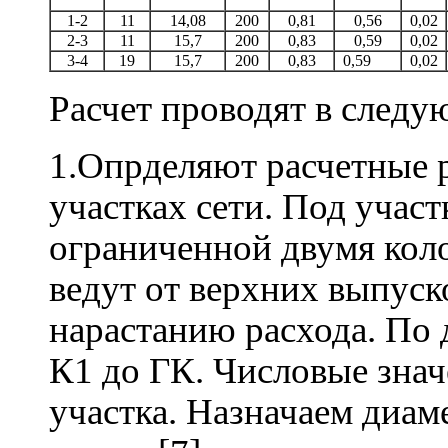
1-2
11
14,08
200
0,81
0,56
0,02
2-3
11
15,7
200
0,83
0,59
0,02
3-4
19
15,7
200
0,83
0,59
0,02
Расчет проводят в следу
1.Опрделяют расчетные 
участках сети. Под учас
ограниченной двумя кол
ведут от верхних выпуск
нарастанию расхода. По 
К1 до ГК. Числовые знач
участка. Назначаем диам