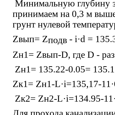
Минимальную глубину з
принимаем на 0,3 м выш
грунт нулевой температу
Z
вып=
Z
-
i
·
d
= 135.
подв
Z
н1=
Z
вып-
D
, где
D
- ра
Z
н
1= 135.22-0.05= 135.
Z
к
1= Z
н
1-L
·
i=135,17-11
·
Z
к2=
Z
н2-
L
·
i
=134.95-11
Для прохода канализации