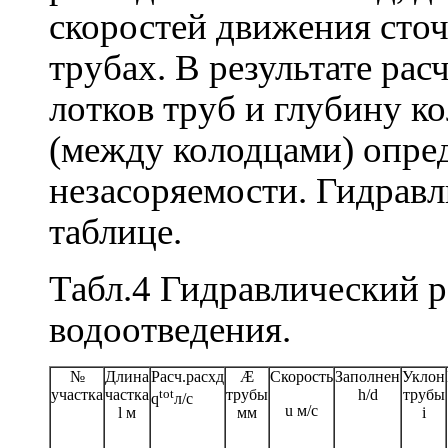
скоростей движения сточ
трубах. В результате ра
лотков труб и глубину к
(между колодцами) опре
незасоряемости. Гидравл
таблице.
Табл.4 Гидравлический р
водоотведения.
№
Длина
Расч.расхд
Æ
Скорость
Заполнен
Уклон
участка
частка
tot
трубы
h
/
d
трубы
q
л/с
u
м/с
l
м
мм
i