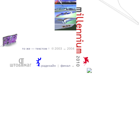
то же — текстом ↑
© 2003 → 2004
радизайн
|
финал
→