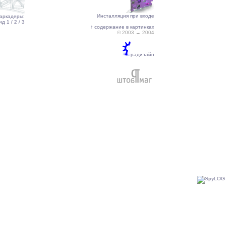
Инсталляция при входе
аркадеры:
ид 1
/ 2
/ 3
↑ содержание в картинках
© 2003 → 2004
радизайн