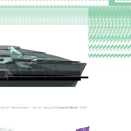
центр / Миллениум — центр / фасад
© Алексей Магай
2003