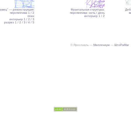
ковец" — реконструкция:
Фрактальная структура:
Деб
перспектива 1
/ 2
перспектива: ночь
/ день
в
план
интерьер 1
/ 2
интерьер 1
/ 2
/ 3
разрез 1
/ 2
/ 3
/ 4
/ 5
© Ярославль —
Миллениум
—
ШтоРаМаг