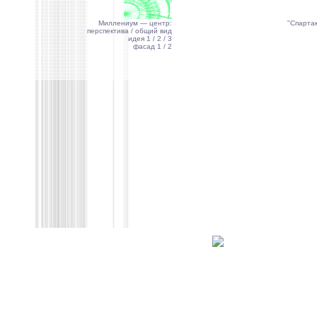
Миллениум — центр:
"Спарта
перспектива
/ общий вид
идея 1
/ 2
/ 3
фасад 1
/ 2