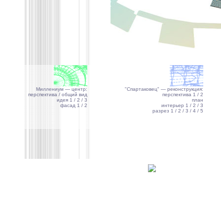
Миллениум — центр:
"Спартаковец" — реконструкция:
перспектива
/ общий вид
перспектива 1
/ 2
идея 1
/ 2
/ 3
план
фасад 1
/ 2
интерьер 1
/ 2
/ 3
разрез 1
/ 2
/ 3
/ 4
/ 5