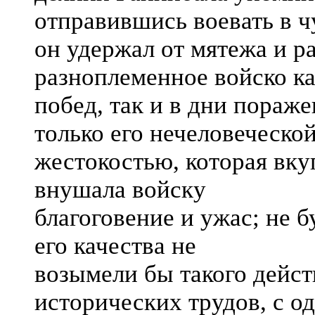
отправившись воевать в ч
он удержал от мятежа и р
разноплеменное войско ка
побед, так и в дни пораж
только его нечеловеческо
жестокостью, которая вку
внушала войску
благоговение и ужас; не б
его качества не
возымели бы такого дейс
исторических трудов, с о