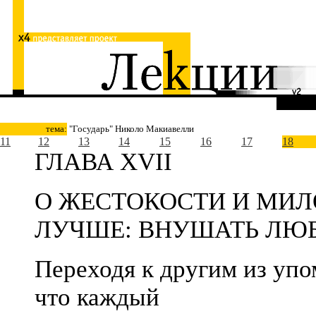
тема:
"Государь" Николо Макиавелли
11
12
13
14
15
16
17
18
ГЛАВА XVII
О ЖЕСТОКОСТИ И МИЛО
ЛУЧШЕ: ВНУШАТЬ ЛЮБ
Переходя к другим из упо
что каждый