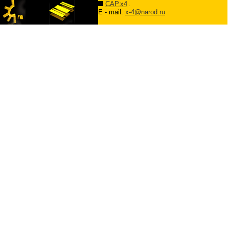
CAP.x4
E - mail:
x-4@narod.ru