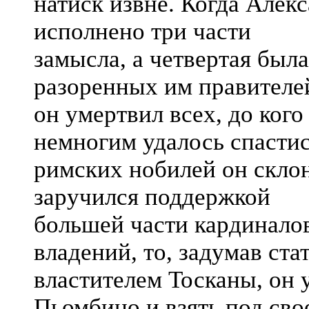
натиск извне. Когда Алекс
исполнено три части
замысла, а четвертая был
разоренных им правителе
он умертвил всех, до кого
немногим удалось спастис
римских нобилей он склон
заручился поддержкой
большей части кардинало
владений, то, задумав ста
властителем Тосканы, он 
Пьомбино и взять под сво