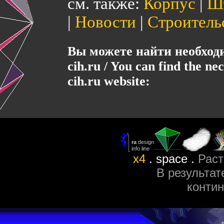
см. также:
Корпус
|
Ш
|
Новости
|
Строитель
Вы можете найти необхо
cih.ru / You can find the ne
cih.ru website:
x4
. space .
Раст
В результат
контин