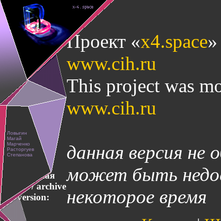
Проект «
x4.space
»
www.cih.ru
This project was mo
www.cih.ru
данная версия не 
может быть недос
Архивная
версия / archive
некоторое время
version: