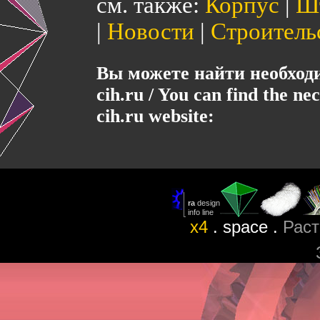
см. также:
Корпус
|
Ш
|
Новости
|
Строитель
Вы можете найти необхо
cih.ru / You can find the ne
cih.ru website:
x4
. space .
Раст