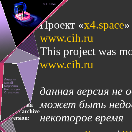
Проект «
x4.space
»
www.cih.ru
This project was mo
www.cih.ru
данная версия не 
может быть недос
Архивная
версия / archive
некоторое время
version: