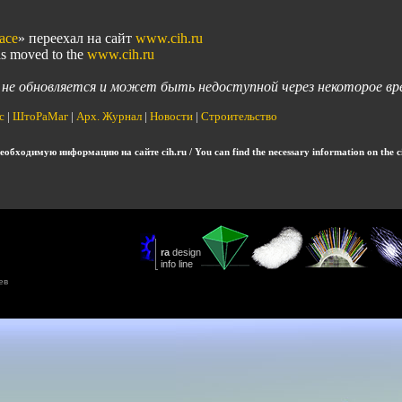
ace
» переехал на сайт
www.cih.ru
as moved to the
www.cih.ru
я не обновляется и может быть недоступной через некоторое вр
с
|
ШтоРаМаг
|
Арх. Журнал
|
Новости
|
Строительство
обходимую информацию на сайте cih.ru / You can find the necessary information on the ci
ев