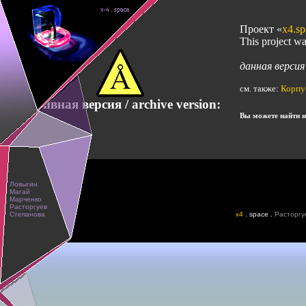
Проект «
x4.sp
This project w
данная верси
см. также:
Корпу
Архивная версия / archive version:
Вы можете найти не
x4
. space .
Расторгу