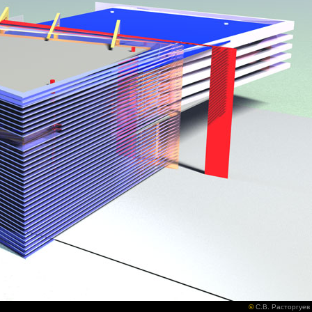
©
С.В. Расторгуев