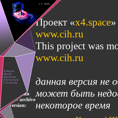
Проект «
x4.space
»
www.cih.ru
This project was mo
www.cih.ru
данная версия не 
может быть недос
Архивная
версия / archive
некоторое время
version: