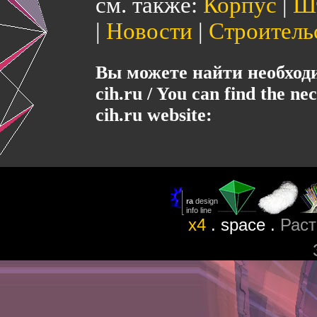
см. также:
Корпус
|
Ш
|
Новости
|
Строитель
Вы можете найти необхо
cih.ru / You can find the ne
cih.ru website:
x4
. space .
Раст