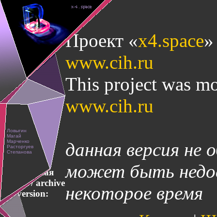
Проект «
x4.space
»
www.cih.ru
This project was mo
www.cih.ru
данная версия не 
может быть недос
Архивная
версия / archive
некоторое время
version: