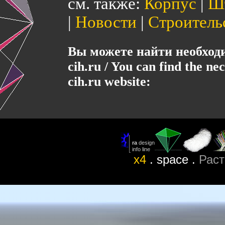
см. также:
Корпус
|
Ш
|
Новости
|
Строитель
Вы можете найти необхо
cih.ru / You can find the ne
cih.ru website:
x4
. space .
Раст