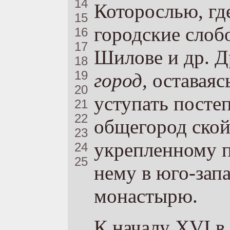
14
Которослью, гд
15
городские слоб
16
17
Шилове и др. Д
18
19
город,
оставаяс
20
уступать посте
21
22
общегород­ ско
23
укрепленному п
24
25
нему в юго-зап
монастырю.
К началу XVI в