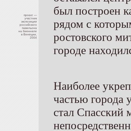
был построен к
проект —
участник
рядом с которы
экспозиции
российского
павильона
на биеннале
ростовского ми
в Венеции,
2004
городе находил
Наиболее укреп
частью города 
стал Спасский 
непосредственно