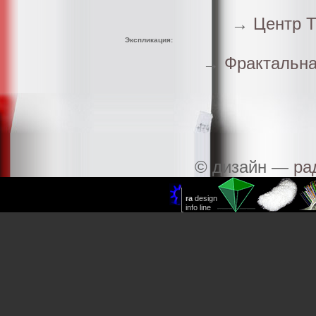
→
Центр 
Экспликация:
→
Фрактальна
© дизайн —
ра