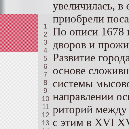
увеличилась, в 
приобрели поса
1
По описи 1678 г
2
3
дворов и прожив
4
Развитие города
5
6
основе сложивш
7
системы мысово
8
9
направлении ос
10
11
риторий между 
12
с этим в XVI XV
13