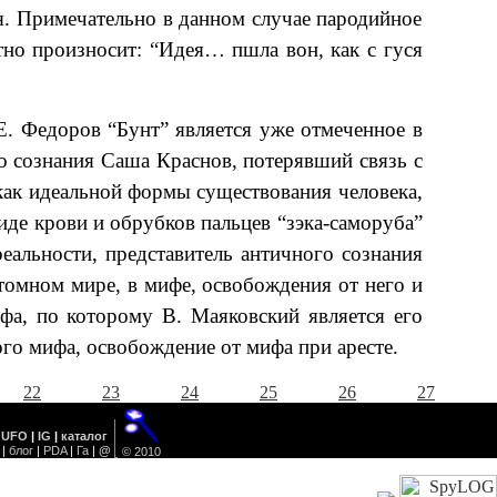
ия. Примечательно в данном случае пародийное
тно произносит: “Идея… пшла вон, как с гуся
Е. Федоров “Бунт” является уже отмеченное в
о сознания Саша Краснов, потерявший связь с
 как идеальной формы существования человека,
де крови и обрубков пальцев “зэка-саморуба”
реальности, представитель античного сознания
томном мире, в мифе, освобождения от него и
фа, по которому В. Маяковский является его
ого мифа, освобождение от мифа при аресте.
22
23
24
25
26
27