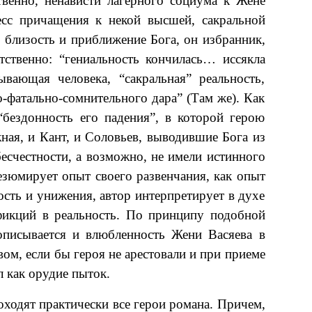
твенно, ненависти лагерного социума к Жене
есс причащения к некой высшей, сакральной
близость и приближение Бога, он избранник,
тственно: “гениальность кончилась… иссякла
ывающая человека, “сакральная” реальность,
-фатально-сомнительного дара” (Там же). Как
“бездонность его падения”, в которой герою
жная, и Кант, и Соловьев, выводившие Бога из
бесчестности, а возможно, не имели истинного
резюмирует опыт своего развенчания, как опыт
ность и унижения, автор интерпретирует в духе
фикций в реальность. По принципу подобной
описывается и влюбленность Жени Васяева в
вом, если бы героя не арестовали и при приеме
 как орудие пыток.
оходят практически все герои романа. Причем,