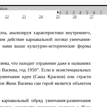
работа
1
2
3
4
5
6
7
22
23
24
25
26
27
па, анализируя характеристики внутреннего,
им действие карнавальной логики увенчания-
ые нами выше культурно-исторические формы
яева, что находит отражение даже в названиях
 Васяева, год 1950”. Если в экзистенциальных
увенчание идеи (Саша Краснов) или страсти
опе Жени Васяева сам герой является объектом
карнавальный обряд увенчания-развенчания