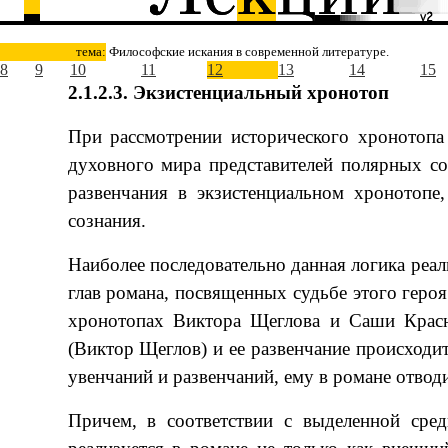
тема:
Философские искания в современной литературе.
8
9
10
11
12
13
14
15
2.1.2.3. Экзистенциальный хронотоп
При рассмотрении исторического хронотопа 
духовного мира представителей полярных со
развенчания в экзистенциальном хронотопе
сознания.
Наиболее последовательно данная логика реал
глав романа, посвященных судьбе этого героя
хронотопах Виктора Щеглова и Саши Красно
(Виктор Щеглов) и ее развенчание происходит
увенчаний и развенчаний, ему в романе отводи
Причем, в соответствии с выделенной сре