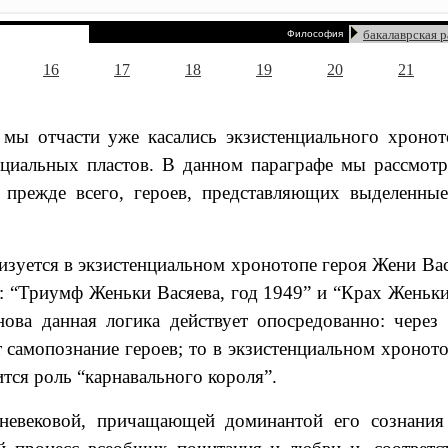
бакалаврская 
Философия
16
17
18
19
20
21
мы отчасти уже касались экзистенциального хроното
циальных пластов. В данном параграфе мы рассмотр
, прежде всего, героев, представляющих выделенн
изуется в экзистенциальном хронотопе героя Жени Вас
: “Триумф Женьки Васяева, год 1949” и “Крах Женьки
ва данная логика действует опосредованно: через 
 самопознание героев; то в экзистенциальном хронот
тся роль “карнавального короля”.
дневековой, причащающей доминантой его сознания 