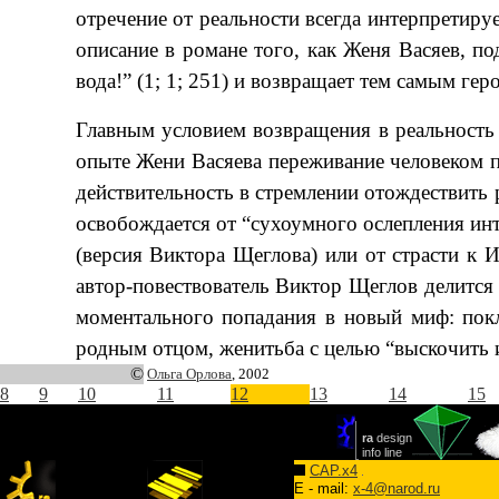
отречение от реальности всегда интерпретиру
описание в романе того, как Женя Васяев, п
вода!” (1; 1; 251) и возвращает тем самым ге
Главным условием возвращения в реальность 
опыте Жени Васяева переживание человеком п
действительность в стремлении отождествить 
освобождается от “сухоумного ослепления ин
(версия Виктора Щеглова) или от страсти к И
автор-повествователь Виктор Щеглов делится
моментального попадания в новый миф: покл
родным отцом, женитьба с целью “выскочить и
©
Ольга Орлова
, 2002
8
9
10
11
12
13
14
15
CAP.x4
E - mail:
x-4@narod.ru