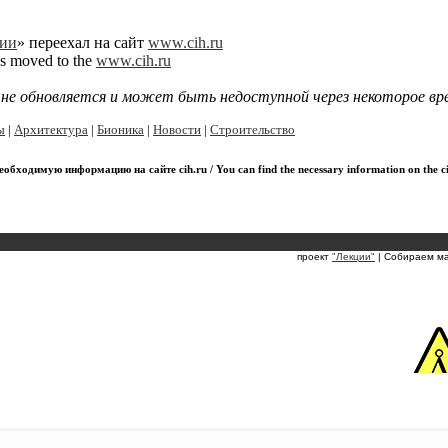
ии
» переехал на сайт
www.cih.ru
as moved to the
www.cih.ru
я не обновляется и может быть недоступной через некоторое вр
ы
|
Архитектура
|
Бионика
|
Новости
|
Строительство
обходимую информацию на сайте cih.ru / You can find the necessary information on the ci
проект
"Лекции"
| Собираем м