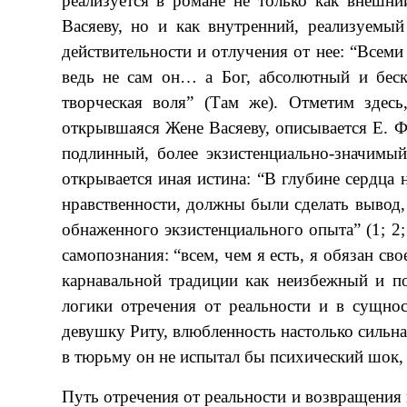
реализуется в романе не только как внешни
Васяеву, но и как внутренний, реализуемы
действительности и отлучения от нее: “Все
ведь не сам он… а Бог, абсолютный и беско
творческая воля” (Там же). Отметим здесь,
открывшаяся Жене Васяеву, описывается Е. Ф
подлинный, более экзистенциально-значимый
открывается иная истина: “В глубине сердца 
нравственности, должны были сделать вывод, 
обнаженного экзистенциального опыта” (1; 2;
самопознания: “всем, чем я есть, я обязан св
карнавальной традиции как неизбежный и п
логики отречения от реальности и в сущно
девушку Риту, влюбленность настолько сильная
в тюрьму он не испытал бы психический шок, 
Путь отречения от реальности и возвращения 