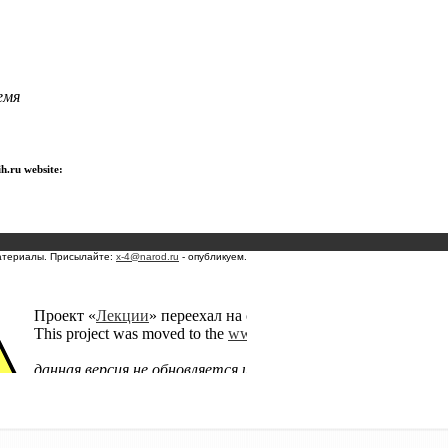
емя
h.ru website:
атериалы. Присылайте:
x-4@narod.ru
- опубликуем.