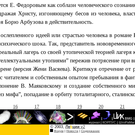
ется Е. Федоровым как соблазн человеческого сознан
одражая Христу, изгоняющему бесов из человека, влас
роя Борю Арбузова в действительность.
ослепленного идеей или страстью человека в романе 
сихического шока. Так, представитель нововременног
реальный лагерь со своей утопической теорией лагеря
теллектуальными утопиями” пережив потрясение при ви
рене (версия Жени Васяева). Критикуя отречение от 
 с читателем и собственным опытом пребывания в фан
онение В. Маяковскому и создание собственного ми
з мифа”, попадание в орбиту тоталитарного, сталинск
16
17
18
19
20
21
©
2003,
Ле
k
ции
v2
Форум
|
Новости
|
Содержание