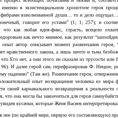
й процесс всеобщих почитания и любви и, соответс
й именно в экзистенциальном хронотопе героя проц
ми фибрами взволнованной души… то и дело ощущал… 
нечный, говорит его устами” (1; 1; 257); и соотве
 что как любая идея-фикс, страсть, всецело охват
едоровым как нечто мнимое, как результат “шизойдно
 опыт автор описывает момент развенчания героя, 
нет нравственного закона, а лишь ничто и тьма безбо
что Его нет, а они этого не сказали из трусости или 
 96). И далее герой сам, перефразировав Ф. Ницше, 
оему падению” (Там же). Развенчание героя, отвержен
оложительный опыт возвращения человека из мира 
сти своей карнавального возвращения к реальности 
, что она могла бы закончиться для героя самоубийст
увидев кусачки, которые Женя Васяев интерпретировал
в нее (по крайней мере, первую его составляющую) пр