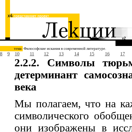
тема:
Философские искания в современной литературе.
8
9
10
11
12
13
14
15
16
17
2.2.2. Символы тюрь
детерминант самосозн
века
Мы полагаем, что на к
символического обобщен
они изображены в исс