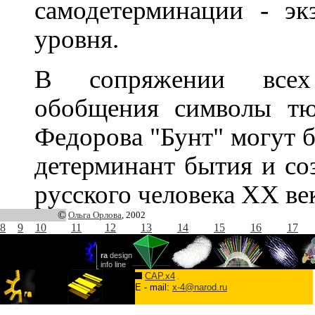
самодетерминации - эк
уровня.
В сопряжении всех 
обобщения символы тю
Федорова "Бунт" могут 
детерминант бытия и соз
русского человека ХХ век
©
Ольга Орлова
, 2002
8
9
10
11
12
13
14
15
16
17
CAP.x4
E - mail:
x-4@narod.ru